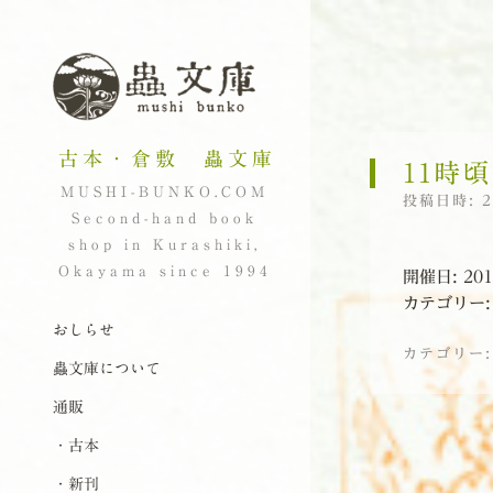
古本・倉敷 蟲文庫
11時
MUSHI-BUNKO.COM
投稿日時:
Second-hand book
shop in Kurashiki,
Okayama since 1994
開催日: 201
カテゴリー
ナビゲーション
コンテンツへスキップ
おしらせ
カテゴリー
蟲文庫について
通販
投稿ナビゲーシ
・古本
・新刊