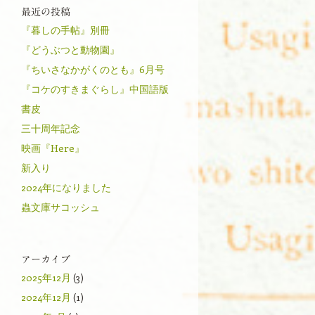
最近の投稿
『暮しの手帖』別冊
『どうぶつと動物園』
『ちいさなかがくのとも』6月号
『コケのすきまぐらし』中国語版
書皮
三十周年記念
映画『Here』
新入り
2024年になりました
蟲文庫サコッシュ
アーカイブ
2025年12月
(3)
2024年12月
(1)