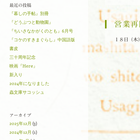
最近の投稿
『暮しの手帖』別冊
『どうぶつと動物園』
営業再
『ちいさなかがくのとも』6月号
『コケのすきまぐらし』中国語版
１８日（木
書皮
三十周年記念
投稿ナビゲーシ
映画『Here』
新入り
2024年になりました
蟲文庫サコッシュ
アーカイブ
2025年12月
(3)
2024年12月
(1)