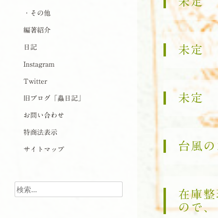
未定
・その他
編著紹介
日記
未定
Instagram
Twitter
未定
旧ブログ「蟲日記」
お問い合わせ
特商法表示
台風の
サイトマップ
検索
在庫整
ので、