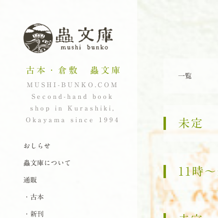
古本・倉敷 蟲文庫
一覧
MUSHI-BUNKO.COM
Second-hand book
shop in Kurashiki,
Okayama since 1994
未定
ナビゲーション
コンテンツへスキップ
おしらせ
蟲文庫について
11時
通販
・古本
・新刊