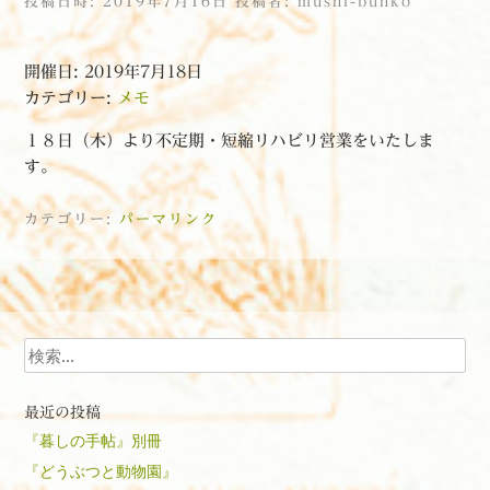
投稿日時:
2019年7月16日
投稿者:
mushi-bunko
開催日: 2019年7月18日
カテゴリー:
メモ
１８日（木）より不定期・短縮リハビリ営業をいたしま
す。
カテゴリー:
パーマリンク
投稿ナビゲーション
検索
最近の投稿
『暮しの手帖』別冊
『どうぶつと動物園』