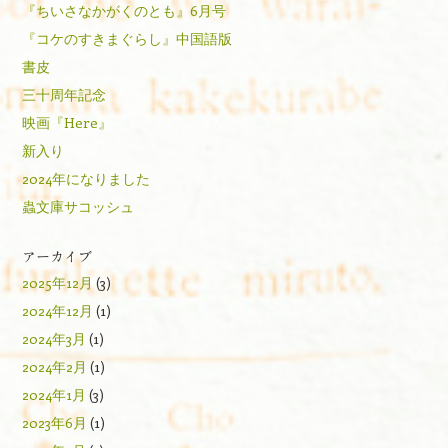
『ちいさなかがくのとも』6月号
『コケのすきまぐらし』中国語版
書皮
三十周年記念
映画『Here』
新入り
2024年になりました
蟲文庫サコッシュ
アーカイブ
2025年12月
(3)
2024年12月
(1)
2024年3月
(1)
2024年2月
(1)
2024年1月
(3)
2023年6月
(1)